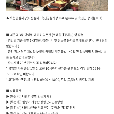
▲ 옥천공설시장(사진출처 : 옥천공설시장 Instagram 및 옥천군 공식블로그)
■ 서울역 3층 맞이방 매표소 맞은편 [코레일관광개발] 앞 집결
- 영업일 기준 출발 1~2일전, 집결시각 및 장소를 문자로 안내드립니다. (안내 전화
없습니다.)
- 중간 정차 역은 개별탑승이며, 영업일 기준 출발 1~2일 전 탑승방법 및 좌석번호
를 문자로 안내드립니다.
- 출발시각 20분 전까지 꼭 집결바랍니다.
* 영업일 기준 출발 1일 전 오전 10시까지 문자를 못 받으실 경우 필히 1544-
7755로 확인 바랍니다.
* 고객센터 근무시간 : 평일 09:00 ~ 18:00, 주말(토,일) 및 공휴일 제외
■ 상품특전
▶ (특전 ①) 나만의 꽃밥 만들기 체험
▶ (특전 ②) 힐링이 가능한 장령산자연휴양림
▶ (특전 ③) 대청 호반을 끼고 있는 옥천8경 장계관광지
▶ (특전 ④) 식사 2회 제공 (중식 및 석식)