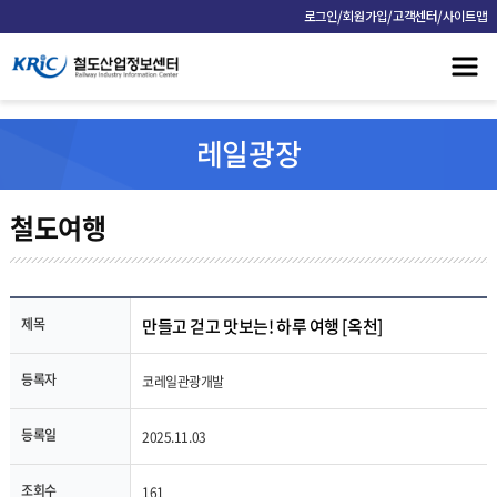
/
/
/
로그인
회원가입
고객센터
사이트맵
레일광장
철도여행
제목
만들고 걷고 맛보는! 하루 여행 [옥천]
등록자
코레일관광개발
등록일
2025.11.03
조회수
161