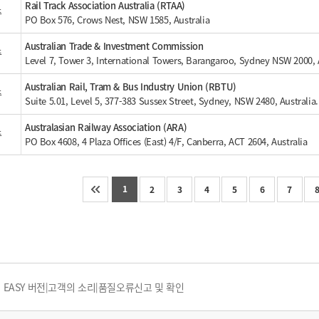
Rail Track Association Australia (RTAA)
주
PO Box 576, Crows Nest, NSW 1585, Australia
Australian Trade & Investment Commission
주
Level 7, Tower 3, International Towers, Barangaroo, Sydney NSW 2000, 
Australian Rail, Tram & Bus Industry Union (RBTU)
주
Suite 5.01, Level 5, 377-383 Sussex Street, Sydney, NSW 2480, Australia.
Australasian Railway Association (ARA)
주
PO Box 4608, 4 Plaza Offices (East) 4/F, Canberra, ACT 2604, Australia
1
다음 10개 페이지로 이동
마지막 페이지로 이동
2
3
4
5
6
7
EASY 버전
고객의 소리
품질오류신고 및 확인
|
|