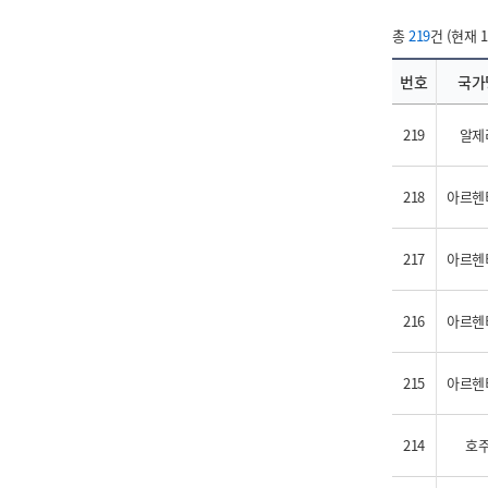
총
219
건 (현재 1
번호
국가
219
알제
218
아르헨
217
아르헨
216
아르헨
215
아르헨
214
호