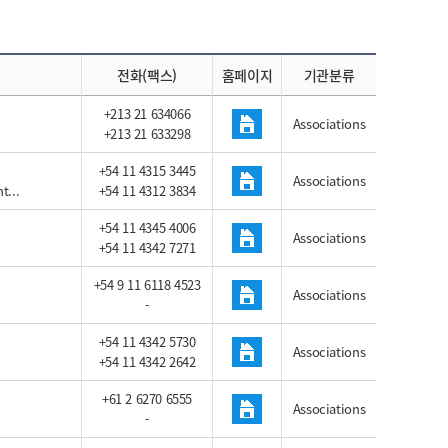
전화(팩스)
홈페이지
기관분류
+213 21 634066
Associations
+213 21 633298
+54 11 4315 3445
Associations
t...
+54 11 4312 3834
+54 11 4345 4006
Associations
+54 11 4342 7271
+54 9 11 6118 4523
Associations
-
+54 11 4342 5730
Associations
+54 11 4342 2642
+61 2 6270 6555
Associations
-