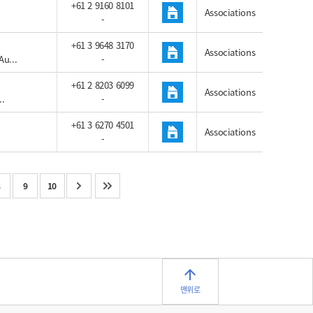
+61 2 9160 8101
Associations
-
+61 3 9648 3170
Associations
Au...
-
+61 2 8203 6099
Associations
..
-
+61 3 6270 4501
Associations
-
8
9
10
맨위로