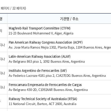
 페이지 / 22 페이지)
명
기관명 / 주소
Maghreb Rail Transport Committee (CTFM)
리
21-23 Boulevard Mohammed V, Alger, Algeria
Pan American Railway Congress Association (ACPF)
티나
Av. Jose Maria Ramos Mejia 1302, Planta Baja, 1104 Buenos Aires, Argen
Latin-American Railway Association (ALAF)
티나
Av Belgrano 863 piso 1, 1092 Buenos Aires, Argentina
Instituto Argentino de Ferrocarriles (IAF)
티나
Av Federico Lacroze 4181 piso 2, C1427EDG Buenos Aires, Argentina
Ferrocamara Empresaria de Ferrocarriles de Cargas
티나
Av Belgrano 430-2D, C1092AAR Buenos Aires, Argentina
Railway Technical Society of Australasia (RTSA)
주
11 National Circuit, Barton, ACT 2600, Australia