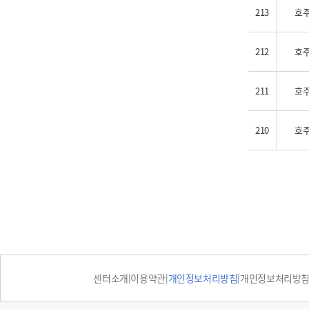
213
호
212
호
211
호
210
호
처음 페이지로 이동
센터소개
이용약관
개인정보처리방침
개인정보처리방침 
|
|
|