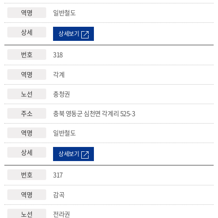
일반철도
상세보기
318
각계
충청권
충북 영동군 심천면 각계리 525-3
일반철도
상세보기
317
감곡
전라권