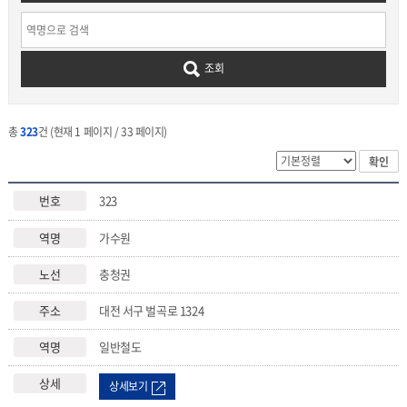
조회
총
323
건 (현재 1 페이지 / 33 페이지)
확인
323
가수원
충청권
대전 서구 벌곡로 1324
일반철도
상세보기