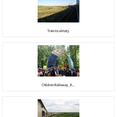
Train-to-almaty
Children-Railwway_K...