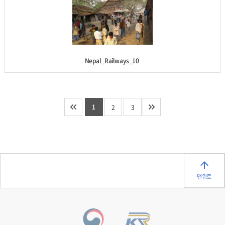
Nepal_Railways_10
1
2
3
맨위로