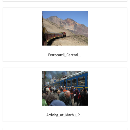
Ferrocarril_Central...
Arriving_at_Machu_P...