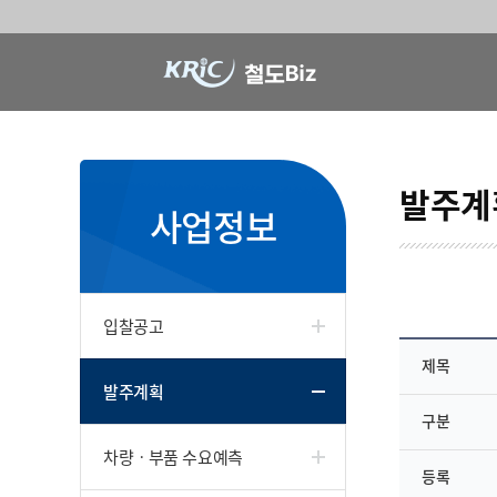
발주계
사업정보
입찰공고
제목
발주계획
구분
차량ㆍ부품 수요예측
등록