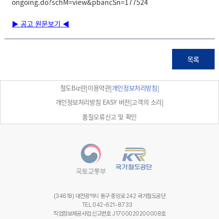
ongoing.do?schM=view&pbancSn=177524
▶ 공고 원문보기 ◀
목록
|
|
|
철도Biz란
이용약관
개인정보처리방침
|
|
개인정보처리방침 EASY 버전
고객의 소리
품질오류신고 및 확인
(34618) 대전광역시 동구 중앙로 242 국가철도공단
TEL 042-621-8733
직업정보제공사업 신고번호 J1700020200008호