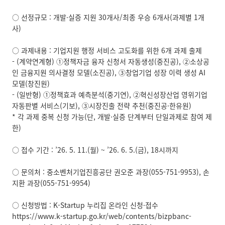
○ 선정규모 : 개발·실증 지원 30개사/최종 우승 6개사(과제별 1개
사)
○ 과제내용 : 기업지원 행정 서비스 고도화를 위한 6개 과제 출제
- (계약연계형) ①정책자금 융자 신청서 자동생성(중진공), ②소상공
인 금융지원 의사결정 모델(소진공), ③창업기업 성장 이력 생성 AI
모델(창진원)
- (일반형) ①정책효과 예측분석(중기연), ②혁신성장산업 영위기업
자동판별 서비스(기보), ③시장진출 전략 추천(중진공·한유원)
* 각 과제 중복 신청 가능(단, 개발·실증 단계부터 단일과제로 참여 제
한)
○ 접수 기간 : ’26. 5. 11.(월) ~ ’26. 6. 5.(금), 18시까지
○ 문의처 : 중소벤처기업진흥공단 권오준 과장(055-751-9953), 손
지환 과장(055-751-9954)
○ 신청방법 : K-Startup 누리집 온라인 신청·접수
https://www.k-startup.go.kr/web/contents/bizpbanc-