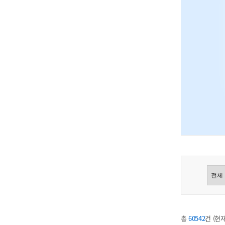
총
60542
건 (현재