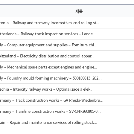
제목
tonia – Railway and tramway locomotives and rolling st...
therlands – Railway-track inspection services – Lande...
aly – Computer equipment and supplies – Fornitura chi...
itzerland – Electricity distribution and control appar...
aly – Mechanical spare parts except engines and engine...
aly – Foundry mould-forming machinery – 500109813_202...
echia – Intercity railway works – Optimalizace a elek...
rmany – Track construction works – GA Rheda-Wiedenbru...
rmany – Tramline construction works – SV-CNI-260805-0...
ain – Repair and maintenance services of rolling stock...