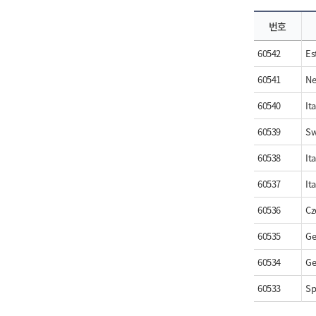
번호
60542
Es
60541
Ne
60540
It
60539
Sw
60538
It
60537
It
60536
Cz
60535
Ge
60534
Ge
60533
Sp