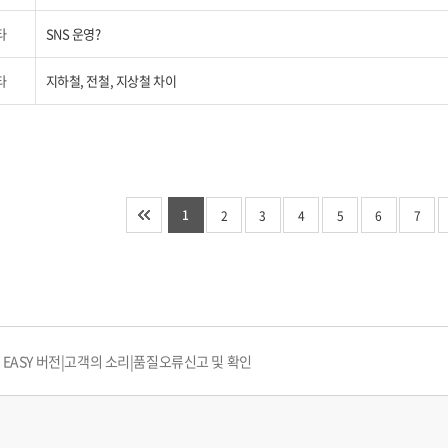
타
SNS 운영?
타
지하철, 전철, 지상철 차이
1
다음 10개 페이지로 이동
마지막 페이지로 이동
2
3
4
5
6
7
EASY 버전
|
고객의 소리
|
품질오류신고 및 확인