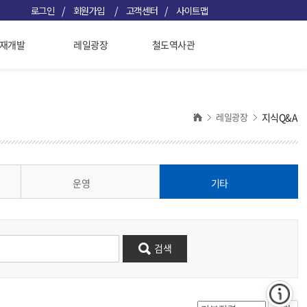
/
/
/
로그인
회원가입
고객센터
사이트맵
재개발
레일광장
철도역사관
레일광장
지식Q&A
운영
기타
검색