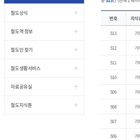
총
513
건 (현재 1 페이지
철도상식
번호
지식
철도역 정보
513
기
512
기
철도인 찾기
511
기
철도생활서비스
510
기
자료공유실
509
기
철도지식툰
508
기
507
기
506
기