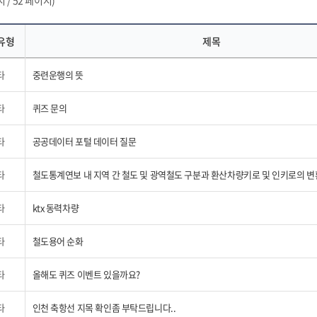
 / 52 페이지)
유형
제목
타
중련운행의 뜻
타
퀴즈 문의
타
공공데이터 포털 데이터 질문
타
철도통계연보 내 지역 간 철도 및 광역철도 구분과 환산차량키로 및 인키로의 변
타
ktx 동력차량
타
철도용어 순화
타
올해도 퀴즈 이벤트 있을까요?
타
인천 축항선 지목 확인좀 부탁드립니다..