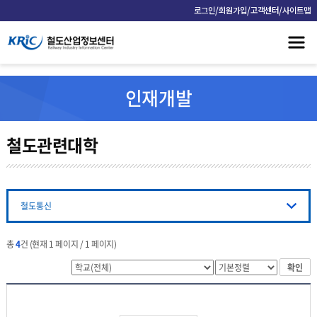
/
/
/
로그인
회원가입
고객센터
사이트맵
인재개발
철도관련대학
철도통신
총
4
건 (현재 1 페이지 / 1 페이지)
확인