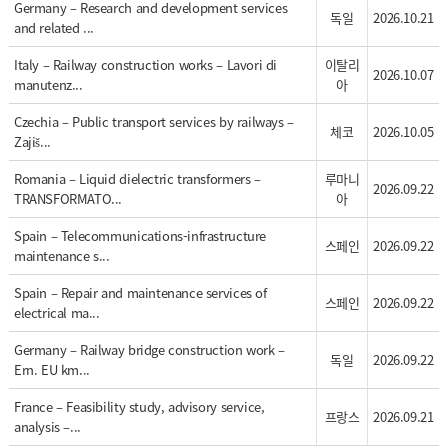
Germany – Research and development services
독일
2026.10.21
and related ...
Italy – Railway construction works – Lavori di
이탈리
2026.10.07
manutenz...
아
Czechia – Public transport services by railways –
체코
2026.10.05
Zajiš...
Romania – Liquid dielectric transformers –
루마니
2026.09.22
TRANSFORMATO...
아
Spain – Telecommunications-infrastructure
스페인
2026.09.22
maintenance s...
Spain – Repair and maintenance services of
스페인
2026.09.22
electrical ma...
Germany – Railway bridge construction work –
독일
2026.09.22
Ern. EU km...
France – Feasibility study, advisory service,
프랑스
2026.09.21
analysis –...