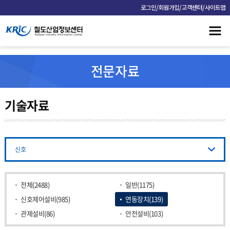
/
/
/
로그인
회원가입
고객센터
사이트맵
전문자료
기술자료
신호
전체(2488)
일반(1175)
신호제어설비(985)
연동장치(139)
관제설비(86)
안전설비(103)