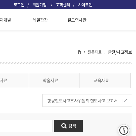
/
/
/
로그인
회원가입
고객센터
사이트맵
재개발
레일광장
철도역사관
전문자료
안전/사고정보
자료
학술자료
교육자료
항공철도사고조사위원회 철도사고 보고서
검색