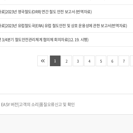
료]2023년 영국철도(ORR) 연간 철도 안전 보고서 (번역자료)
자료]2023년 유럽철도국(ERA) 유럽 철도안전 및 상호 운용성에 관한 보고서(번역자료)
년 3/4분기 철도안전관리체계 협의체 회의자료(12. 19. 시행)
1
다음 10개 페이지로 이동
마지막 페이지로 이동
2
3
4
5
6
7
EASY 버전
|
고객의 소리
|
품질오류신고 및 확인