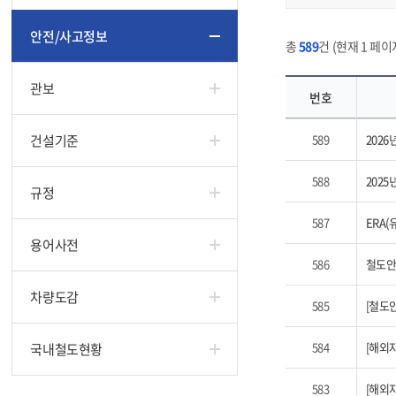
안전/사고정보
총
589
건 (현재 1 페이지
관보
번호
건설기준
589
2026
588
2025
규정
587
ERA(
용어사전
586
철도안
차량도감
585
[철도
584
[해외자
국내철도현황
583
[해외