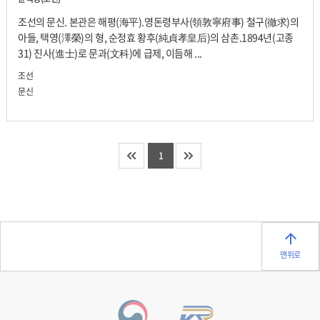
조선의 문신. 본관은 해평(海平).영돈령부사(領敦寧府事) 철구(徹求)의
아들, 택영(澤榮)의 형, 순정효 황후(純貞孝皇后)의 삼촌.1894년(고종
31) 진사(進士)로 문과(文科)에 급제, 이듬해 ...
조선
문신
1
맨위로