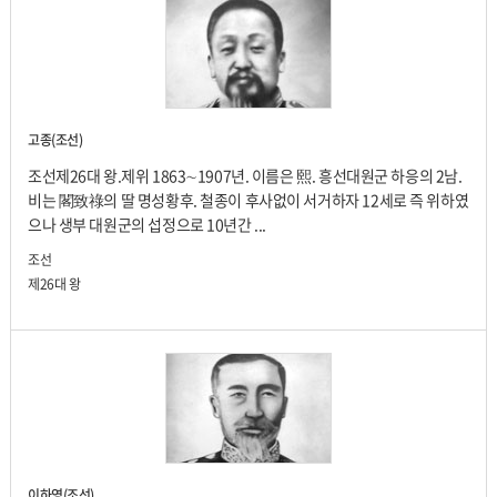
고종(조선)
조선제26대 왕.제위 1863∼1907년. 이름은 熙. 흥선대원군 하응의 2남.
비는 閣致祿의 딸 명성황후. 철종이 후사없이 서거하자 12세로 즉 위하였
으나 생부 대원군의 섭정으로 10년간 ...
조선
제26대 왕
이하영(조선)