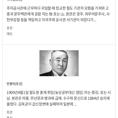
주미공사관에 근무하다 귀임할 때 정교한 철도 기관차 모형을 가져와 고
종과 문무백관에게 공람 자는 致 호는 山. 본관은 경주. 외무어문주사, 사
헌부감찰 등을 역임하고 미국주재 공사관 서기관이 되었다가...
조선
대신
민병석(조선)
1900년4월1일 철도원 총재 취임(농상공부대신 겸임) 자는 景召. 호는 시
남. 본관은 려흥. 무년문과 병과에 급제. 수구파 문신으로 1884년 승지에
올랐다. 김옥균이 갑신정변에 실패하여 일본에 ...
조선
문신