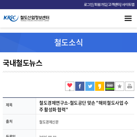
/
/
/
로그인
회원가입
고객센터
사이트맵
철도소식
국내철도뉴스
0
철도경제연구소-철도공단 맞손 "해외철도사업 수
제목
주 활성화 협력"
출처
철도경제신문
등록일