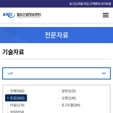
/
/
/
로그인
회원가입
고객센터
사이트맵
전문자료
기술자료
노반
전체(7663)
일반(3235)
토공(1652)
교량(1245)
터널(1174)
토구조물(299)
정차장(58)