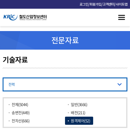
/
/
/
로그인
회원가입
고객센터
사이트맵
전문자료
기술자료
전력
전체(5044)
일반(3666)
송변전(449)
배전(211)
전차선(666)
원격제어(52)