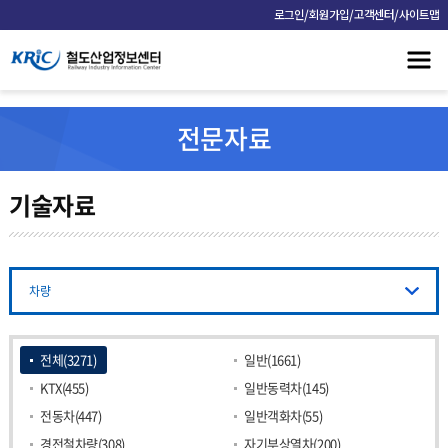
/
/
/
로그인
회원가입
고객센터
사이트맵
전문자료
기술자료
차량
전체(3271)
일반(1661)
KTX(455)
일반동력차(145)
전동차(447)
일반객화차(55)
경전철차량(308)
자기부상열차(200)