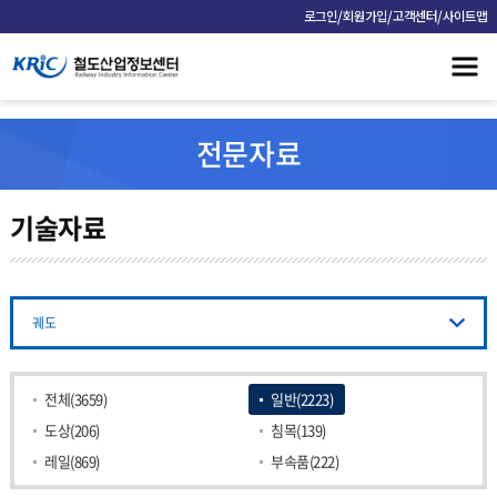
/
/
/
로그인
회원가입
고객센터
사이트맵
전문자료
기술자료
궤도
전체(3659)
일반(2223)
도상(206)
침목(139)
레일(869)
부속품(222)