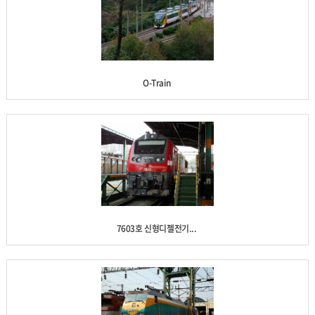
O-Train
7603호 신형디젤전기...