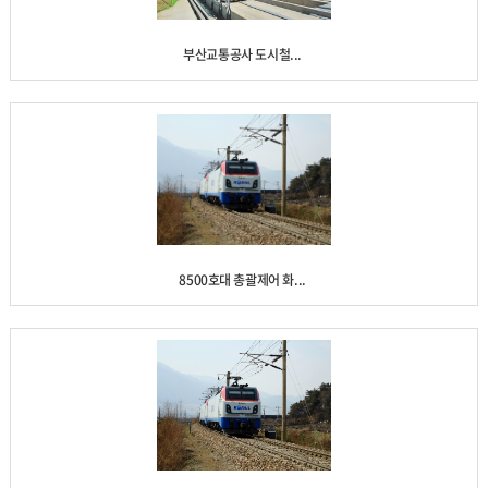
부산교통공사 도시철...
8500호대 총괄제어 화...