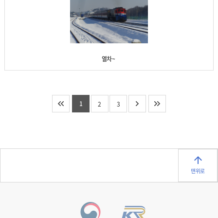
열차~
1
2
3
맨위로