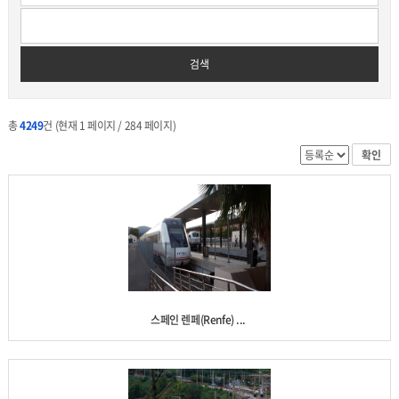
검색
총
4249
건 (현재 1 페이지 / 284 페이지)
확인
스페인 렌페(Renfe) ...