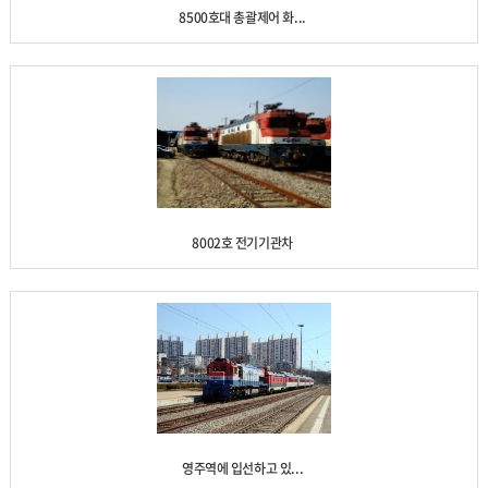
8500호대 총괄제어 화...
8002호 전기기관차
영주역에 입선하고 있...