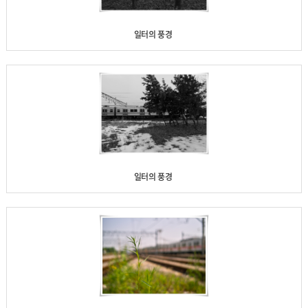
일터의 풍경
일터의 풍경