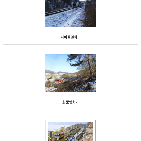
새마을열차~
화물열차~