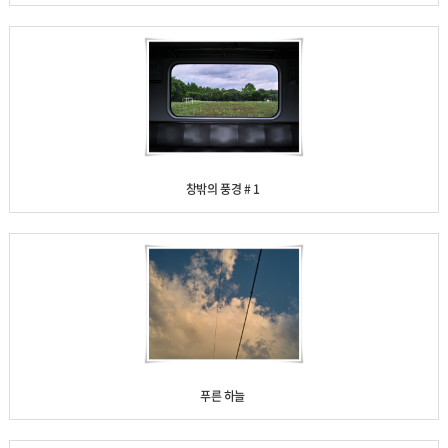
창밖의 풍경 # 1
푸른 하늘