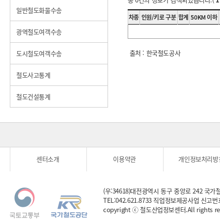
일반철도화물수송
차종
인원/키로 구분
합계
50KM 이하
광역철도여객수송
출처 : 한국철도공사
도시철도여객수송
철도사고통계
철도건설통계
센터소개
이용약관
개인정보처리방
그
(우:34618)대전광역시 동구 중앙로 242 국가
TEL:
042.621.8733
직업정보제공사업 신고번
copyright ⓒ 철도산업정보센터.
All rights r