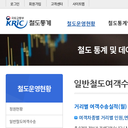
로그인
회원가입
고객센터
사이트맵
철도통계
철도운영현황
철도 통계 및 
철도운영현황
거리별 여객수송실적(월)
정원현황
여객차종별 거리별 인원,연
일반철도여객수송
총 0건의 정보가 검색되었습니다.(
1