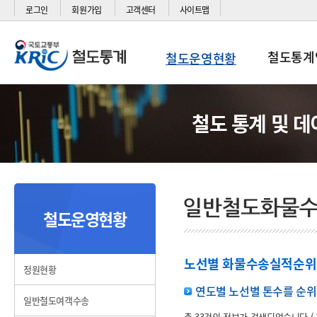
로그인
회원가입
고객센터
사이트맵
철도통계
철도운영현황
철도 통계 및 
철도운영현황
노선별 화물수송실적순위(
정원현황
연도별 노선별 톤수를 순위
일반철도여객수송
총 33건의 정보가 검색되었습니다.(