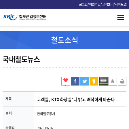
/
/
/
로그인
회원가입
고객센터
사이트맵
철도소식
국내철도뉴스
0
제목
코레일, 'KTX 화장실' 더 밝고 쾌적하게 바꾼다
출처
한국철도공사
등록일
2026.06.02