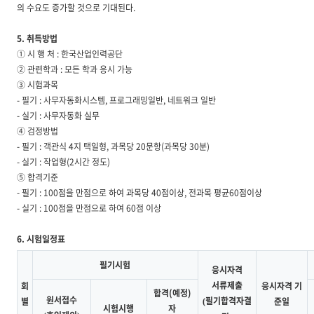
의 수요도 증가할 것으로 기대된다.
5. 취득방법
① 시 행 처 : 한국산업인력공단
② 관련학과 : 모든 학과 응시 가능
③ 시험과목
- 필기 : 사무자동화시스템, 프로그래밍일반, 네트워크 일반
- 실기 : 사무자동화 실무
④ 검정방법
- 필기 : 객관식 4지 택일형, 과목당 20문항(과목당 30분)
- 실기 : 작업형(2시간 정도)
⑤ 합격기준
- 필기 : 100점을 만점으로 하여 과목당 40점이상, 전과목 평균60점이상
- 실기 : 100점을 만점으로 하여 60점 이상
6. 시험일정표
필기시험
응시자격
서류제출
회
응시자격 기
합격(예정)
원서접수
필기합격자결
별
준일
(
시험시행
자