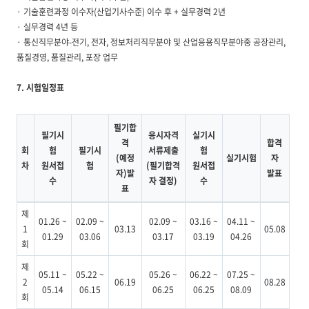
· 기술훈련과정 이수자(산업기사수준) 이수 후 + 실무경력 2년
· 실무경력 4년 등
· 통신직무분야-전기, 전자, 정보처리직무분야 및 산업응용직무분야중 공장관리,
품질경영, 품질관리, 포장 업무
7. 시험일정표
필기합
필기시
응시자격
실기시
격
합격
회
험
필기시
서류제출
험
(예정
실기시험
자
차
원서접
험
(필기합격
원서접
자)발
발표
수
자 결정)
수
표
제
01.26 ~
02.09 ~
02.09 ~
03.16 ~
04.11 ~
1
03.13
05.08
01.29
03.06
03.17
03.19
04.26
회
제
05.11 ~
05.22 ~
05.26 ~
06.22 ~
07.25 ~
2
06.19
08.28
05.14
06.15
06.25
06.25
08.09
회