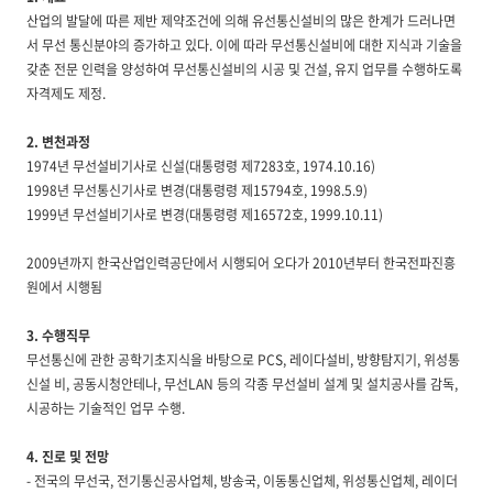
산업의 발달에 따른 제반 제약조건에 의해 유선통신설비의 많은 한계가 드러나면
서 무선 통신분야의 증가하고 있다. 이에 따라 무선통신설비에 대한 지식과 기술을
갖춘 전문 인력을 양성하여 무선통신설비의 시공 및 건설, 유지 업무를 수행하도록
자격제도 제정.
2. 변천과정
1974년 무선설비기사로 신설(대통령령 제7283호, 1974.10.16)
1998년 무선통신기사로 변경(대통령령 제15794호, 1998.5.9)
1999년 무선설비기사로 변경(대통령령 제16572호, 1999.10.11)
2009년까지 한국산업인력공단에서 시행되어 오다가 2010년부터 한국전파진흥
원에서 시행됨
3. 수행직무
무선통신에 관한 공학기초지식을 바탕으로 PCS, 레이다설비, 방향탐지기, 위성통
신설 비, 공동시청안테나, 무선LAN 등의 각종 무선설비 설계 및 설치공사를 감독,
시공하는 기술적인 업무 수행.
4. 진로 및 전망
- 전국의 무선국, 전기통신공사업체, 방송국, 이동통신업체, 위성통신업체, 레이더