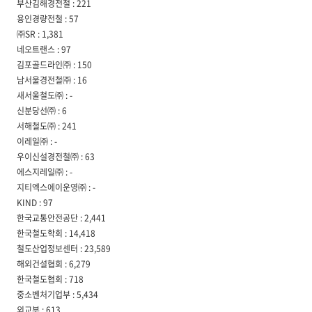
부산김해경전철 : 221
용인경량전철 : 57
㈜SR : 1,381
네오트랜스 : 97
김포골드라인㈜ : 150
남서울경전철㈜ : 16
새서울철도㈜ : -
신분당선㈜ : 6
서해철도㈜ : 241
이레일㈜ : -
우이신설경전철㈜ : 63
에스지레일㈜ : -
지티엑스에이운영㈜ : -
KIND : 97
한국교통안전공단 : 2,441
한국철도학회 : 14,418
철도산업정보센터 : 23,589
해외건설협회 : 6,279
한국철도협회 : 718
중소벤처기업부 : 5,434
외교부 : 613